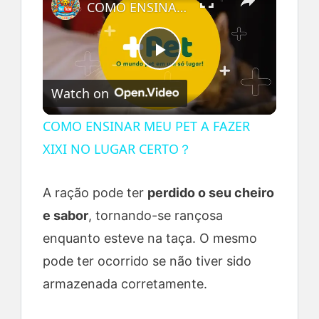
COMO ENSINAR MEU PET A FAZER XIXI NO LUGAR CERTO？
P
Watch on
l
COMO ENSINAR MEU PET A FAZER
XIXI NO LUGAR CERTO？
a
A ração pode ter
perdido o seu cheiro
y
e sabor
, tornando-se rançosa
V
enquanto esteve na taça. O mesmo
pode ter ocorrido se não tiver sido
i
armazenada corretamente.