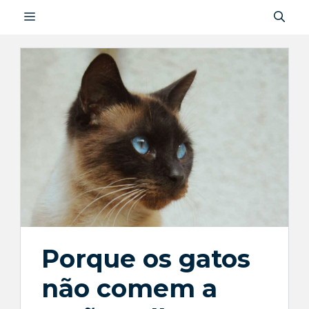
Saltar
MENU
para
o
conteúdo
Porque os gatos
não comem a