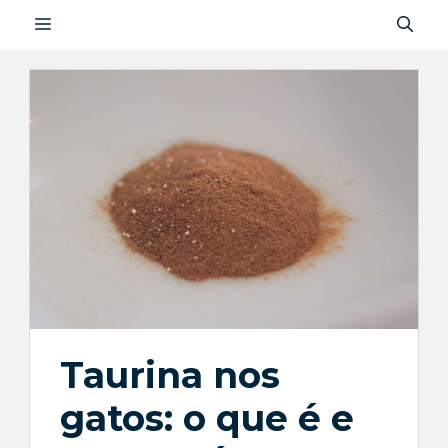
Saltar
MENU
para
o
conteúdo
Taurina nos
gatos: o que é e