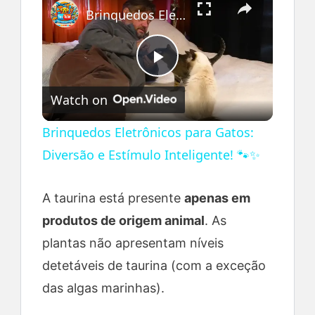
Brinquedos Eletrônicos para Gatos: Diversão e Estímulo Inteligente! 🐾✨
P
Watch on
l
Brinquedos Eletrônicos para Gatos:
Diversão e Estímulo Inteligente! 🐾✨
a
A taurina está presente
apenas em
y
produtos de origem animal
. As
V
plantas não apresentam níveis
detetáveis de taurina (com a exceção
i
das algas marinhas).