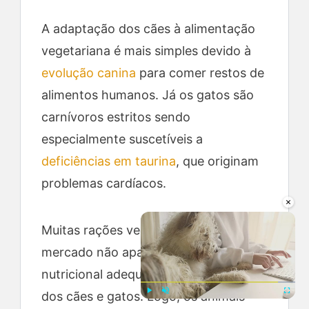
A adaptação dos cães à alimentação
vegetariana é mais simples devido à
evolução canina
para comer restos de
alimentos humanos. Já os gatos são
carnívoros estritos sendo
especialmente suscetíveis a
deficiências em taurina
, que originam
problemas cardíacos.
×
Muitas rações vegetarianas no
mercado não aparentam um perfil
nutricional adequado às necessidades
dos cães e gatos. Logo, os animais
Play
Unmute
Fullscre