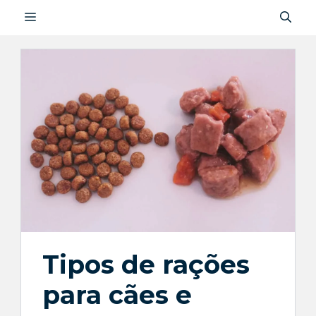
Saltar
MENU
para
o
conteúdo
Tipos de rações
para cães e